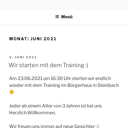
Zum
STEINBACHER
Inhalt
springen
Menü
CARNEVALS CLUB
1974 E.V.
MONAT:
JUNI 2021
VERÖFFENTLICHT
2. JUNI 2021
AM
Wir starten mit dem Training :)
Am 23.06.2021 um 16:30 Uhr starten wir endlich
wieder mit dem Training im Bürgerhaus in Steinbach
Jeder ab einem Alter von 3 Jahren ist bei uns
Herzlich Willkommen.
Wir freuen uns immer auf neue Gesichter : )